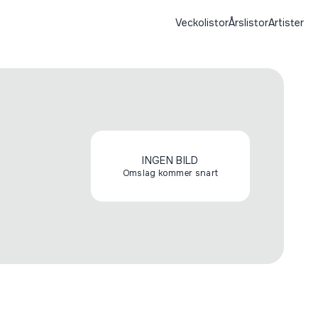
Veckolistor
Årslistor
Artister
INGEN BILD
Omslag kommer snart