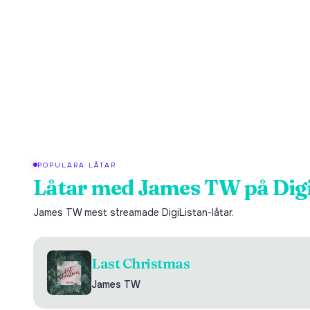
POPULÄRA LÅTAR
Låtar med
James TW
på Dig
James TW
mest streamade DigiListan-låtar.
Last Christmas
James TW