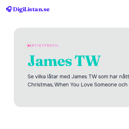
🎧 DigiListan.se
ARTISTPROFIL
James TW
Se vilka låtar med James TW som har nått 
Christmas, When You Love Someone och 