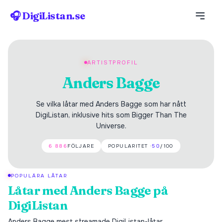
🎧 DigiListan.se
ARTISTPROFIL
Anders Bagge
Se vilka låtar med Anders Bagge som har nått
DigiListan, inklusive hits som Bigger Than The
Universe.
6 886
FÖLJARE
POPULARITET ·
50
/100
POPULÄRA LÅTAR
Låtar med
Anders Bagge
på
DigiListan
Anders Bagge
mest streamade DigiListan-låtar.