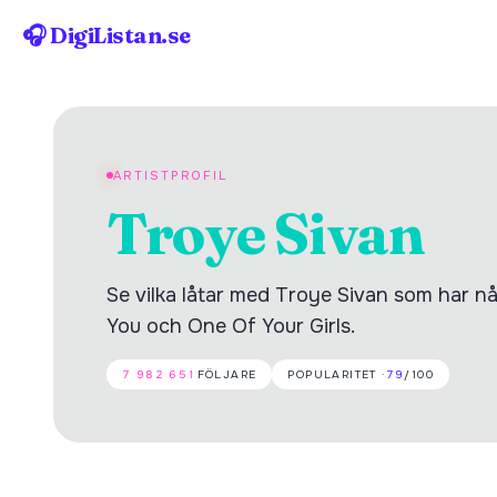
🎧 DigiListan.se
ARTISTPROFIL
Troye Sivan
Se vilka låtar med Troye Sivan som har nåt
You och One Of Your Girls.
7 982 651
FÖLJARE
POPULARITET ·
79
/100