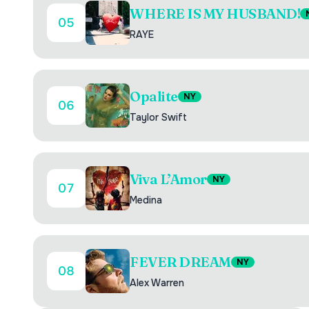
WHERE IS MY HUSBAND!
05
RAYE
Opalite
NY
06
Taylor Swift
Viva L’Amor
NY
07
Medina
FEVER DREAM
NY
08
Alex Warren