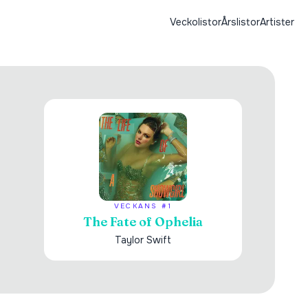
Veckolistor
Årslistor
Artister
VECKANS #1
The Fate of Ophelia
Taylor Swift