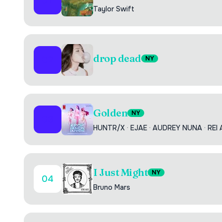
01
Taylor Swift
drop dead
02
NY
Golden
NY
03
HUNTR/X
·
EJAE
·
AUDREY NUNA
·
REI 
I Just Might
NY
04
Bruno Mars