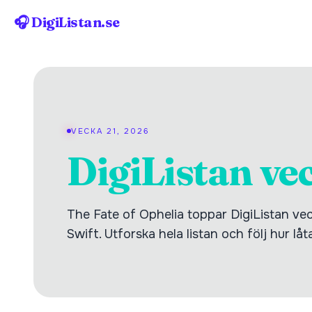
🎧 DigiListan.se
VECKA 21, 2026
DigiListan ve
The Fate of Ophelia toppar DigiListan ve
Swift. Utforska hela listan och följ hur lå