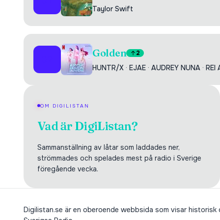
01
Taylor Swift
Golden
2
02
HUNTR/X
·
EJAE
·
AUDREY NUNA
·
REI 
OM DIGILISTAN
Vad är DigiListan?
Sammanställning av låtar som laddades ner,
strömmades och spelades mest på radio i Sverige
föregående vecka.
Digilistan.se är en oberoende webbsida som visar historisk oc