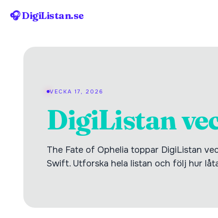
🎧 DigiListan.se
VECKA 17, 2026
DigiListan ve
The Fate of Ophelia toppar DigiListan ve
Swift. Utforska hela listan och följ hur lå