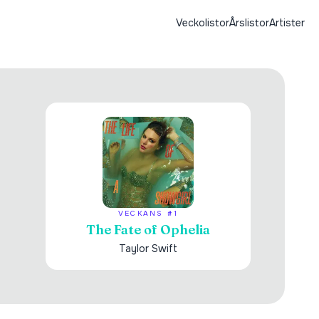
Veckolistor
Årslistor
Artister
VECKANS #1
The Fate of Ophelia
Taylor Swift