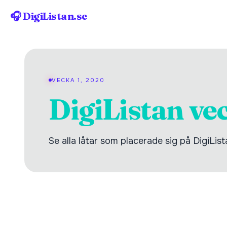
🎧 DigiListan.se
VECKA 1, 2020
DigiListan ve
Se alla låtar som placerade sig på DigiLis