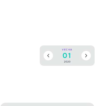
VECKA
01
2020