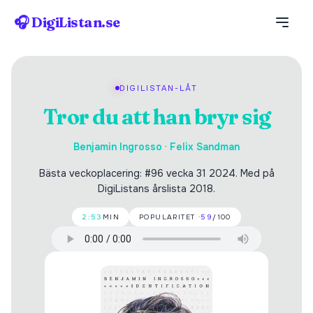
🎧 DigiListan.se
DIGILISTAN-LÅT
Tror du att han bryr sig
Benjamin Ingrosso
·
Felix Sandman
Bästa veckoplacering: #96 vecka 31 2024. Med på
DigiListans årslista 2018.
2:53
MIN
POPULARITET ·
59
/100