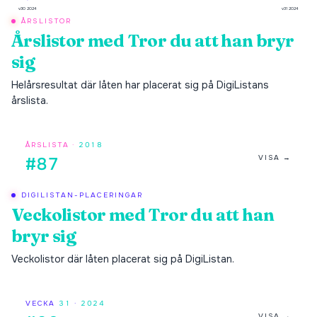
v30 2024
v31 2024
ÅRSLISTOR
Årslistor med
Tror du att han bryr
sig
Helårsresultat där låten har placerat sig på DigiListans
årslista.
ÅRSLISTA ·
2018
VISA →
#87
DIGILISTAN-PLACERINGAR
Veckolistor med
Tror du att han
bryr sig
Veckolistor där låten placerat sig på DigiListan.
VECKA
31
·
2024
VISA →