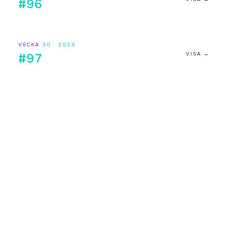
#96
VECKA
30
·
2024
VISA →
#97
Digilistan.se är en oberoende webbsida som visar historisk
och aktuell musikdata från DigiListan. Innehållet bygger på