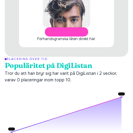
ÖPPNA I SPOTIFY
Förhandsgranska låten direkt här.
PLACERING ÖVER TID
Populäritet på DigiListan
Tror du att han bryr sig har varit på DigiListan i 2 veckor,
varav 0 placeringar inom topp 10.
#
96
#
97