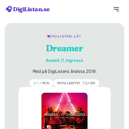
🎧 DigiListan.se
DIGILISTAN-LÅT
Dreamer
Axwell /\ Ingrosso
Med på DigiListans årslista 2018.
4:11
MIN
POPULARITET ·
72
/100