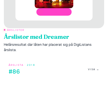
ÖPPNA I SPOTIFY
ÅRSLISTOR
Årslistor med
Dreamer
Helårsresultat där låten har placerat sig på DigiListans
årslista.
ÅRSLISTA ·
2018
VISA →
#86