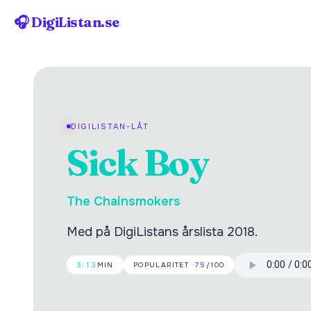
🎧 DigiListan.se
DIGILISTAN-LÅT
Sick Boy
The Chainsmokers
Med på DigiListans årslista 2018.
3:13
MIN
POPULARITET ·
75
/100