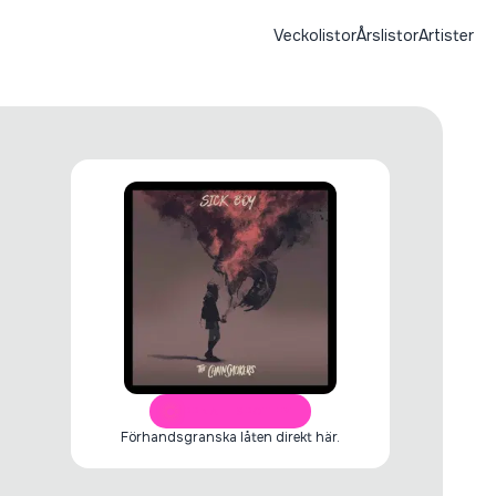
Veckolistor
Årslistor
Artister
ÖPPNA I SPOTIFY
Förhandsgranska låten direkt här.