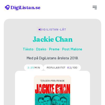
🎧 DigiListan.se
DIGILISTAN-LÅT
Jackie Chan
Tiësto
·
Dzeko
·
Preme
·
Post Malone
Med på DigiListans årslista 2018.
3:35
MIN
POPULARITET ·
82
/100