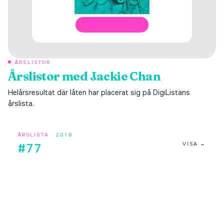
ÖPPNA I SPOTIFY
ÅRSLISTOR
Årslistor med
Jackie Chan
Helårsresultat där låten har placerat sig på DigiListans
årslista.
ÅRSLISTA ·
2018
VISA →
#77