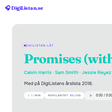
🎧 DigiListan.se
DIGILISTAN-LÅT
Promises (wit
Calvin Harris
·
Sam Smith
·
Jessie Reyez
Med på DigiListans årslista 2018.
3:33
MIN
POPULARITET ·
85
/100