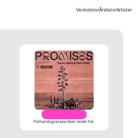
Veckolistor
Årslistor
Artister
ÖPPNA I SPOTIFY
Förhandsgranska låten direkt här.