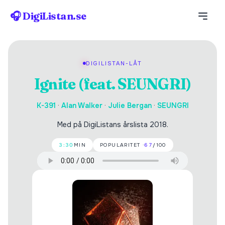
🎧 DigiListan.se
DIGILISTAN-LÅT
Ignite (feat. SEUNGRI)
K-391
·
Alan Walker
·
Julie Bergan
·
SEUNGRI
Med på DigiListans årslista 2018.
3:30
MIN
POPULARITET ·
67
/100