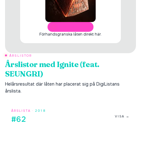
ÖPPNA I SPOTIFY
Förhandsgranska låten direkt här.
ÅRSLISTOR
Årslistor med
Ignite (feat.
SEUNGRI)
Helårsresultat där låten har placerat sig på DigiListans
årslista.
ÅRSLISTA ·
2018
VISA →
#62