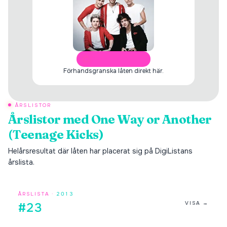
ÖPPNA I SPOTIFY
Förhandsgranska låten direkt här.
ÅRSLISTOR
Årslistor med
One Way or Another
(Teenage Kicks)
Helårsresultat där låten har placerat sig på DigiListans
årslista.
ÅRSLISTA ·
2013
VISA →
#23