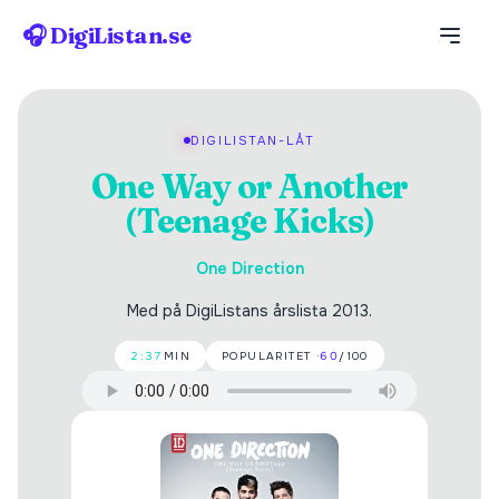
🎧 DigiListan.se
DIGILISTAN-LÅT
One Way or Another
(Teenage Kicks)
One Direction
Med på DigiListans årslista 2013.
2:37
MIN
POPULARITET ·
60
/100