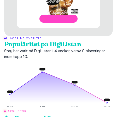
ÖPPNA I SPOTIFY
PLACERING ÖVER TID
Populäritet på DigiListan
Stay har varit på DigiListan i 4 veckor, varav 0 placeringar
inom topp 10.
#
80
#
88
#
94
#
99
v4 2025
v5 2025
v6 2025
v7 2025
ÅRSLISTOR