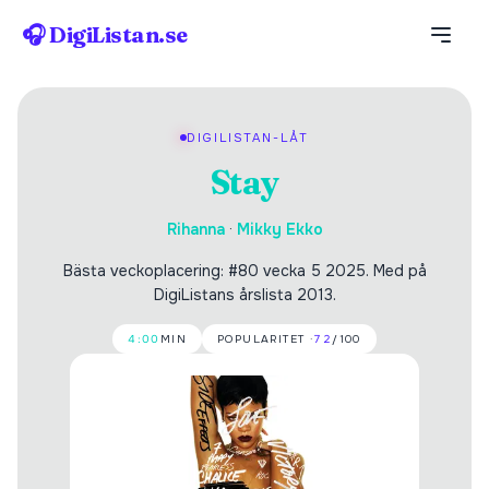
🎧 DigiListan.se
DIGILISTAN-LÅT
Stay
Rihanna
·
Mikky Ekko
Bästa veckoplacering: #80 vecka 5 2025. Med på
DigiListans årslista 2013.
4:00
MIN
POPULARITET ·
72
/100