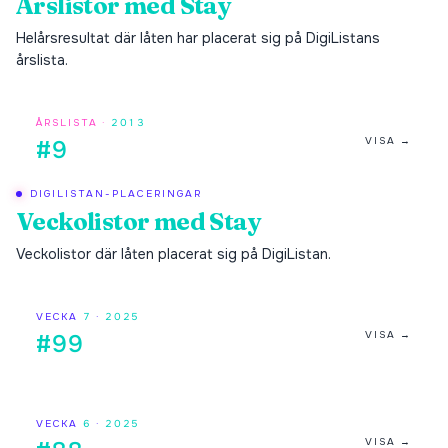
Årslistor med
Stay
Helårsresultat där låten har placerat sig på DigiListans
årslista.
ÅRSLISTA ·
2013
VISA →
#9
DIGILISTAN-PLACERINGAR
Veckolistor med
Stay
Veckolistor där låten placerat sig på DigiListan.
VECKA
7
·
2025
VISA →
#99
VECKA
6
·
2025
VISA →