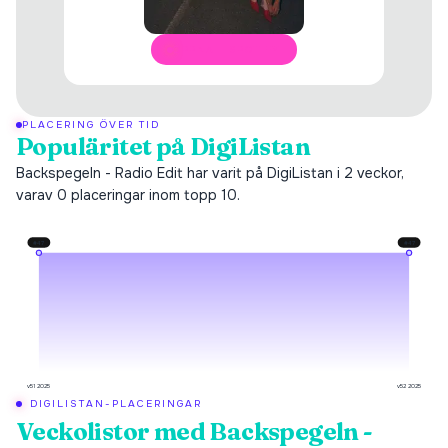
ÖPPNA I SPOTIFY
PLACERING ÖVER TID
Populäritet på DigiListan
Backspegeln - Radio Edit har varit på DigiListan i 2 veckor,
varav 0 placeringar inom topp 10.
#
47
#
47
v51 2025
v52 2025
DIGILISTAN-PLACERINGAR
Veckolistor med
Backspegeln -