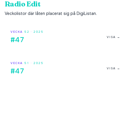
Radio Edit
Veckolistor där låten placerat sig på DigiListan.
VECKA
52
·
2025
VISA →
#47
VECKA
51
·
2025
VISA →
#47