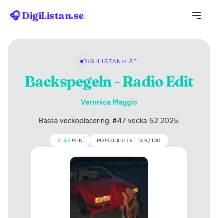
🎧 DigiListan.se
DIGILISTAN-LÅT
Backspegeln - Radio Edit
Veronica Maggio
Bästa veckoplacering: #47 vecka 52 2025.
3:46
MIN
POPULARITET ·
49
/100