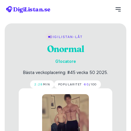
🎧 DigiListan.se
DIGILISTAN-LÅT
Onormal
G1ocatore
Bästa veckoplacering: #45 vecka 50 2025.
2:28
MIN
POPULARITET ·
60
/100