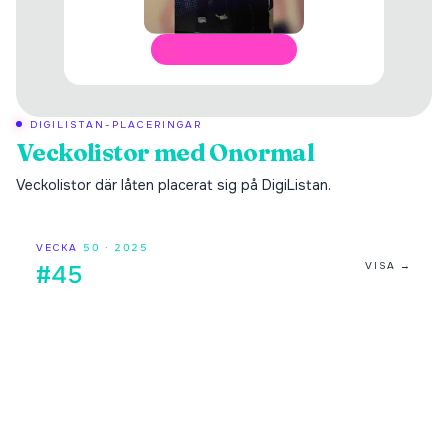
ÖPPNA I SPOTIFY
DIGILISTAN-PLACERINGAR
Veckolistor med
Onormal
Veckolistor där låten placerat sig på DigiListan.
VECKA
50
·
2025
VISA →
#45