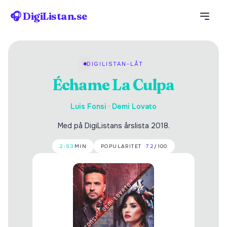
🎧 DigiListan.se
DIGILISTAN-LÅT
Échame La Culpa
Luis Fonsi
·
Demi Lovato
Med på DigiListans årslista 2018.
2:53
MIN
POPULARITET ·
72
/100