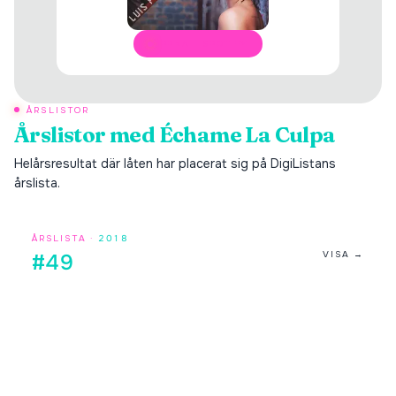
ÖPPNA I SPOTIFY
ÅRSLISTOR
Årslistor med
Échame La Culpa
Helårsresultat där låten har placerat sig på DigiListans
årslista.
ÅRSLISTA ·
2018
VISA →
#49