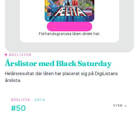
ÖPPNA I SPOTIFY
Förhandsgranska låten direkt här.
ÅRSLISTOR
Årslistor med
Black Saturday
Helårsresultat där låten har placerat sig på DigiListans
årslista.
ÅRSLISTA ·
2014
VISA →
#50