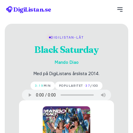
🎧 DigiListan.se
DIGILISTAN-LÅT
Black Saturday
Mando Diao
Med på DigiListans årslista 2014.
3:19
MIN
POPULARITET ·
37
/100