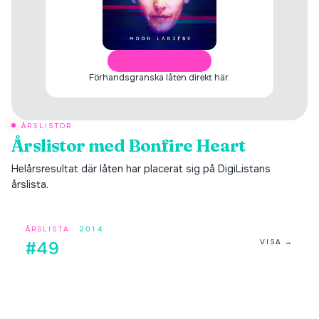
ÖPPNA I SPOTIFY
Förhandsgranska låten direkt här.
ÅRSLISTOR
Årslistor med
Bonfire Heart
Helårsresultat där låten har placerat sig på DigiListans
årslista.
ÅRSLISTA ·
2014
VISA →
#49