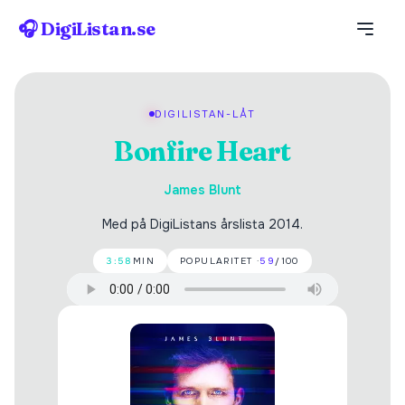
🎧 DigiListan.se
DIGILISTAN-LÅT
Bonfire Heart
James Blunt
Med på DigiListans årslista 2014.
3:58
MIN
POPULARITET ·
59
/100