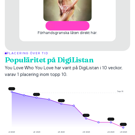
ÖPPNA I SPOTIFY
Förhandsgranska låten direkt här.
PLACERING ÖVER TID
Populäritet på DigiListan
You Love Who You Love har varit på DigiListan i 10 veckor,
varav 1 placering inom topp 10.
#
8
Topp 10
#
20
#
33
#
64
#
72
#
83
v4 2024
v6 2024
v8 2024
v10 2024
v12 2024
v13 2024