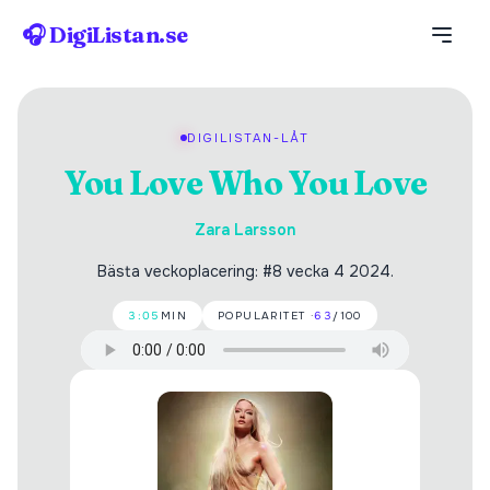
🎧 DigiListan.se
DIGILISTAN-LÅT
You Love Who You Love
Zara Larsson
Bästa veckoplacering: #8 vecka 4 2024.
3:05
MIN
POPULARITET ·
63
/100