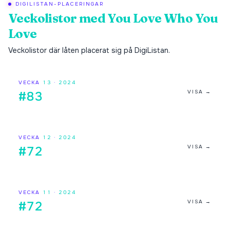
DIGILISTAN-PLACERINGAR
Veckolistor med
You Love Who You
Love
Veckolistor där låten placerat sig på DigiListan.
VECKA
13
·
2024
VISA →
#83
VECKA
12
·
2024
VISA →
#72
VECKA
11
·
2024
VISA →
#72