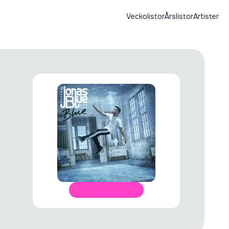
Veckolistor
Årslistor
Artister
ÖPPNA I SPOTIFY