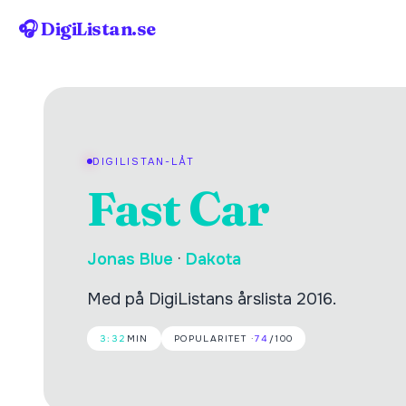
🎧 DigiListan.se
DIGILISTAN-LÅT
Fast Car
Jonas Blue
·
Dakota
Med på DigiListans årslista 2016.
3:32
MIN
POPULARITET ·
74
/100