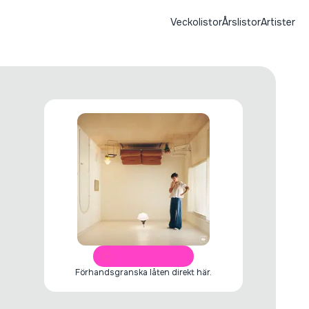
Veckolistor
Årslistor
Artister
ÖPPNA I SPOTIFY
Förhandsgranska låten direkt här.