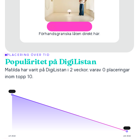
ÖPPNA I SPOTIFY
Förhandsgranska låten direkt här.
PLACERING ÖVER TID
Populäritet på DigiListan
Matilda har varit på DigiListan i 2 veckor, varav 0 placeringar
inom topp 10.
#
25
#
57
v21 2022
v22 2022