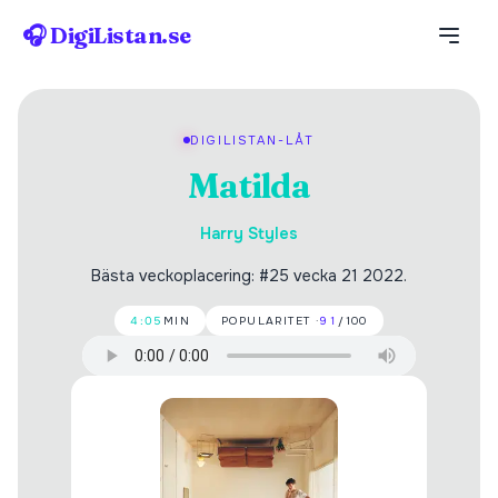
🎧 DigiListan.se
DIGILISTAN-LÅT
Matilda
Harry Styles
Bästa veckoplacering: #25 vecka 21 2022.
4:05
MIN
POPULARITET ·
91
/100