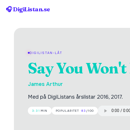
🎧 DigiListan.se
DIGILISTAN-LÅT
Say You Won't 
James Arthur
Med på DigiListans årslistar 2016, 2017.
3:31
MIN
POPULARITET ·
83
/100