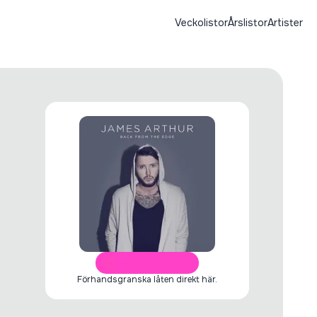
Veckolistor
Årslistor
Artister
ÖPPNA I SPOTIFY
Förhandsgranska låten direkt här.