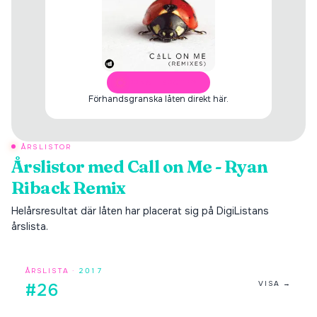
ÖPPNA I SPOTIFY
Förhandsgranska låten direkt här.
ÅRSLISTOR
Årslistor med
Call on Me - Ryan
Riback Remix
Helårsresultat där låten har placerat sig på DigiListans
årslista.
ÅRSLISTA ·
2017
VISA →
#26