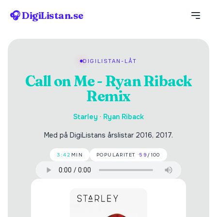
🎧 DigiListan.se
DIGILISTAN-LÅT
Call on Me - Ryan Riback
Remix
Starley
·
Ryan Riback
Med på DigiListans årslistar 2016, 2017.
3:42
MIN
POPULARITET ·
59
/100