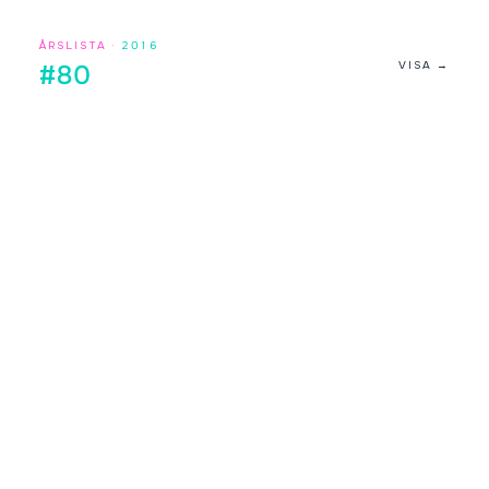
ÅRSLISTA ·
2016
VISA →
#80
Digilistan.se är en oberoende webbsida som visar historisk
och aktuell musikdata från DigiListan. Innehållet bygger på
publikt tillgänglig information. Webbsidan har ingen koppling
till Sveriges Radio.