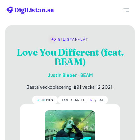
🎧 DigiListan.se
DIGILISTAN-LÅT
Love You Different (feat.
BEAM)
Justin Bieber
·
BEAM
Bästa veckoplacering: #91 vecka 12 2021.
3:06
MIN
POPULARITET ·
69
/100