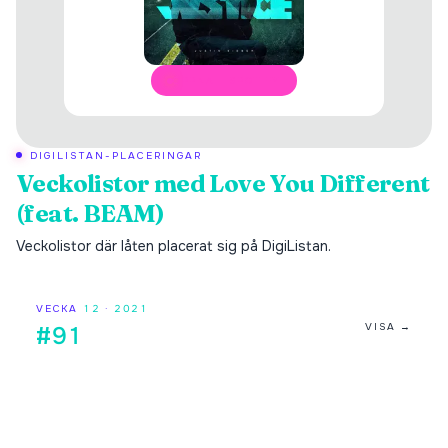
ÖPPNA I SPOTIFY
DIGILISTAN-PLACERINGAR
Veckolistor med
Love You Different
(feat. BEAM)
Veckolistor där låten placerat sig på DigiListan.
VECKA
12
·
2021
VISA →
#91