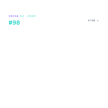
VECKA
52
·
2020
VISA →
#98
Digilistan.se är en oberoende webbsida som visar historisk
och aktuell musikdata från DigiListan. Innehållet bygger på
publikt tillgänglig information. Webbsidan har ingen koppling