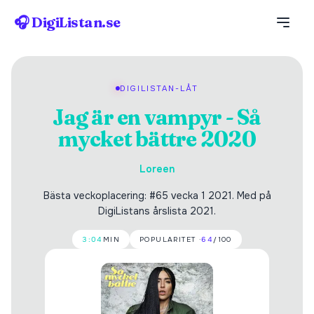
🎧 DigiListan.se
DIGILISTAN-LÅT
Jag är en vampyr - Så
mycket bättre 2020
Loreen
Bästa veckoplacering: #65 vecka 1 2021. Med på
DigiListans årslista 2021.
3:04
MIN
POPULARITET ·
64
/100