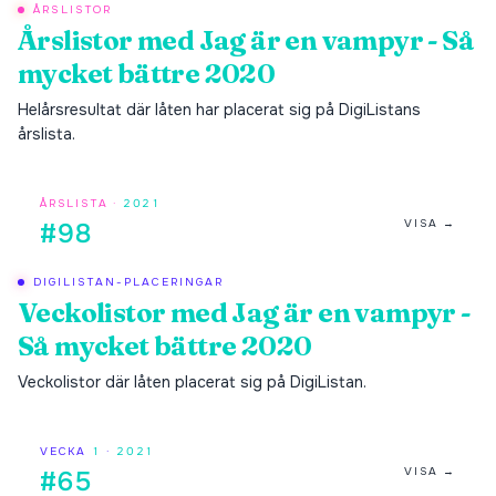
ÅRSLISTOR
Årslistor med
Jag är en vampyr - Så
mycket bättre 2020
Helårsresultat där låten har placerat sig på DigiListans
årslista.
ÅRSLISTA ·
2021
VISA →
#98
DIGILISTAN-PLACERINGAR
Veckolistor med
Jag är en vampyr -
Så mycket bättre 2020
Veckolistor där låten placerat sig på DigiListan.
VECKA
1
·
2021
VISA →
#65