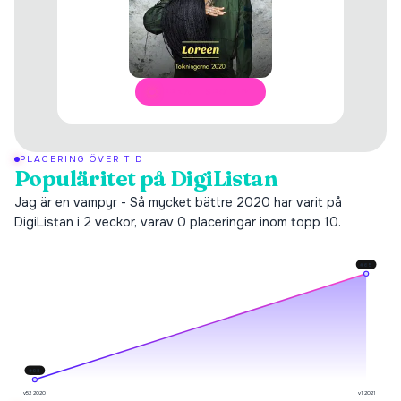
ÖPPNA I SPOTIFY
PLACERING ÖVER TID
Populäritet på DigiListan
Jag är en vampyr - Så mycket bättre 2020 har varit på
DigiListan i 2 veckor, varav 0 placeringar inom topp 10.
#
65
#
98
v52 2020
v1 2021