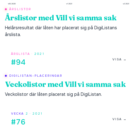
v52 2020
v1 2021
v2 2021
ÅRSLISTOR
Årslistor med
Vill vi samma sak
Helårsresultat där låten har placerat sig på DigiListans
årslista.
ÅRSLISTA ·
2021
VISA →
#94
DIGILISTAN-PLACERINGAR
Veckolistor med
Vill vi samma sak
Veckolistor där låten placerat sig på DigiListan.
VECKA
2
·
2021
VISA →
#76