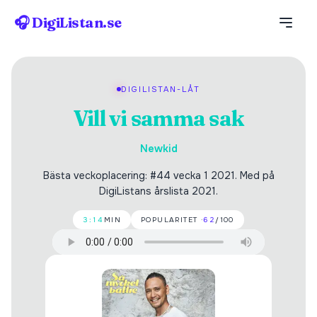
🎧 DigiListan.se
DIGILISTAN-LÅT
Vill vi samma sak
Newkid
Bästa veckoplacering: #44 vecka 1 2021. Med på
DigiListans årslista 2021.
3:14
MIN
POPULARITET ·
62
/100