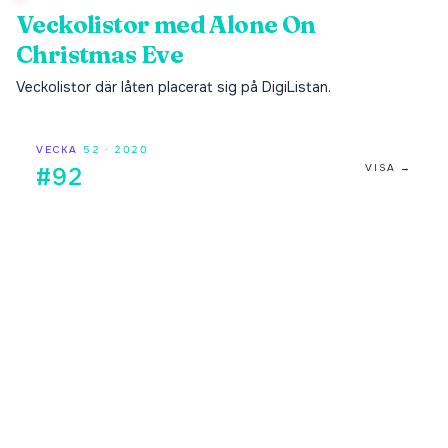
Veckolistor med
Alone On
Christmas Eve
Veckolistor där låten placerat sig på DigiListan.
VECKA
52
·
2020
VISA →
#92