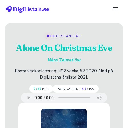
🎧 DigiListan.se
DIGILISTAN-LÅT
Alone On Christmas Eve
Måns Zelmerlöw
Bästa veckoplacering: #92 vecka 52 2020. Med på
DigiListans årslista 2021.
3:45
MIN
POPULARITET ·
65
/100