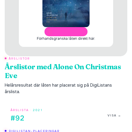
ÖPPNA I SPOTIFY
Förhandsgranska låten direkt här.
ÅRSLISTOR
Årslistor med
Alone On Christmas
Eve
Helårsresultat där låten har placerat sig på DigiListans
årslista.
ÅRSLISTA ·
2021
VISA →
#92
DIGILISTAN-PLACERINGAR