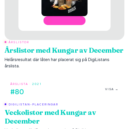
ÖPPNA I SPOTIFY
ÅRSLISTOR
Årslistor med
Kungar av December
Helårsresultat där låten har placerat sig på DigiListans
årslista.
ÅRSLISTA ·
2021
VISA →
#80
DIGILISTAN-PLACERINGAR
Veckolistor med
Kungar av
December