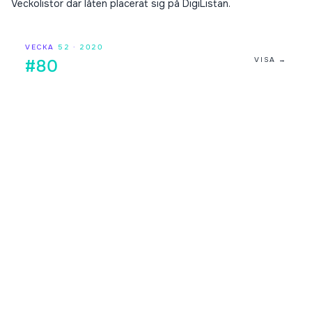
Veckolistor där låten placerat sig på DigiListan.
VECKA
52
·
2020
VISA →
#80
Digilistan.se är en oberoende webbsida som visar historisk
och aktuell musikdata från DigiListan. Innehållet bygger på
publikt tillgänglig information. Webbsidan har ingen koppling