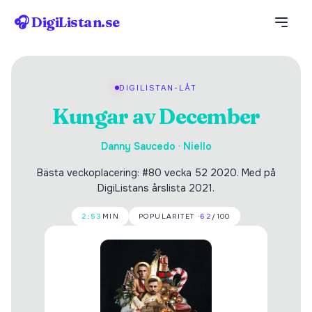
🎧 DigiListan.se
DIGILISTAN-LÅT
Kungar av December
Danny Saucedo
·
Niello
Bästa veckoplacering: #80 vecka 52 2020. Med på
DigiListans årslista 2021.
2:53
MIN
POPULARITET ·
62
/100