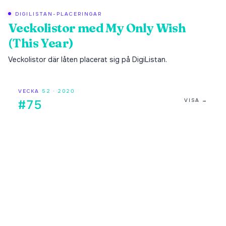
DIGILISTAN-PLACERINGAR
Veckolistor med
My Only Wish
(This Year)
Veckolistor där låten placerat sig på DigiListan.
VECKA
52
·
2020
VISA →
#75