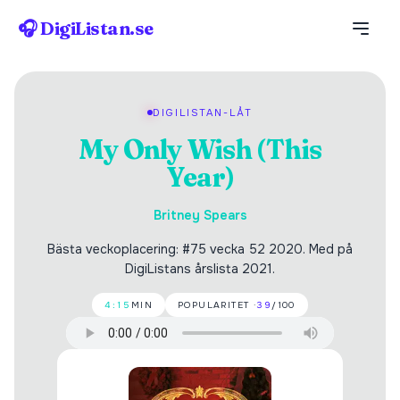
🎧 DigiListan.se
DIGILISTAN-LÅT
My Only Wish (This
Year)
Britney Spears
Bästa veckoplacering: #75 vecka 52 2020. Med på
DigiListans årslista 2021.
4:15
MIN
POPULARITET ·
39
/100