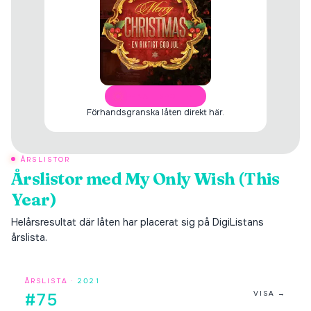
ÖPPNA I SPOTIFY
Förhandsgranska låten direkt här.
ÅRSLISTOR
Årslistor med
My Only Wish (This
Year)
Helårsresultat där låten har placerat sig på DigiListans
årslista.
ÅRSLISTA ·
2021
VISA →
#75