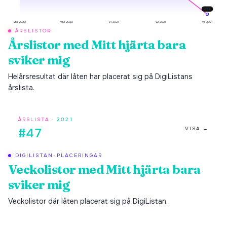
#
86
v51 2020
v52 2020
v1 2021
v2 2021
v3 2021
ÅRSLISTOR
Årslistor med
Mitt hjärta bara
sviker mig
Helårsresultat där låten har placerat sig på DigiListans
årslista.
ÅRSLISTA ·
2021
VISA →
#47
DIGILISTAN-PLACERINGAR
Veckolistor med
Mitt hjärta bara
sviker mig
Veckolistor där låten placerat sig på DigiListan.