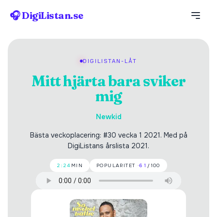
🎧 DigiListan.se
DIGILISTAN-LÅT
Mitt hjärta bara sviker
mig
Newkid
Bästa veckoplacering: #30 vecka 1 2021. Med på
DigiListans årslista 2021.
2:24
MIN
POPULARITET ·
61
/100