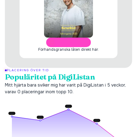
ÖPPNA I SPOTIFY
Förhandsgranska låten direkt här.
PLACERING ÖVER TID
Populäritet på DigiListan
Mitt hjärta bara sviker mig har varit på DigiListan i 5 veckor,
varav 0 placeringar inom topp 10.
#
30
#
41
#
47
#
52