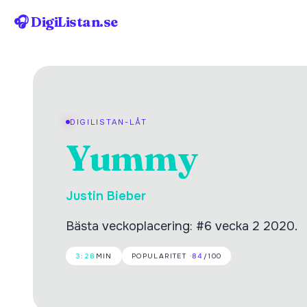
🎧 DigiListan.se
DIGILISTAN-LÅT
Yummy
Justin Bieber
Bästa veckoplacering: #6 vecka 2 2020.
3:28
MIN
POPULARITET ·
84
/100