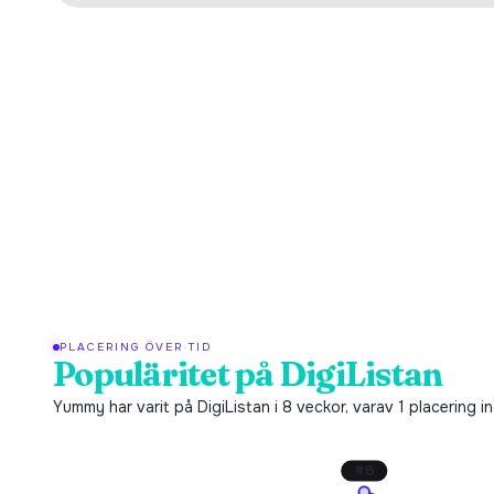
PLACERING ÖVER TID
Populäritet på DigiListan
Yummy har varit på DigiListan i 8 veckor, varav 1 placering 
#
6