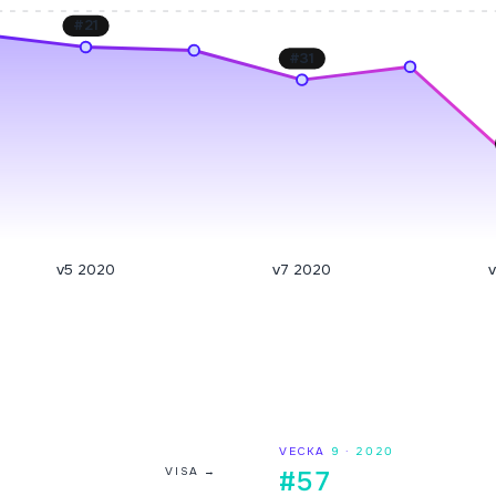
#
21
#
31
v5 2020
v7 2020
VECKA
9
·
2020
VISA →
#57