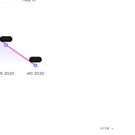
Topp 10
#
57
#
80
v9 2020
v10 2020
VISA →