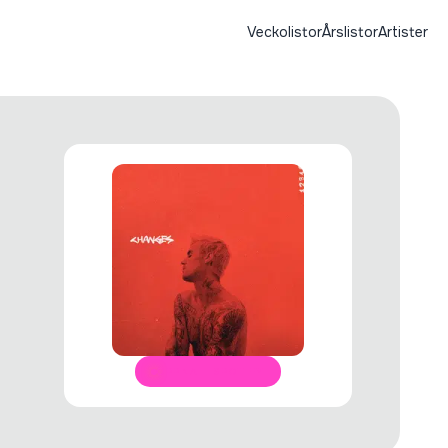
Veckolistor
Årslistor
Artister
ÖPPNA I SPOTIFY