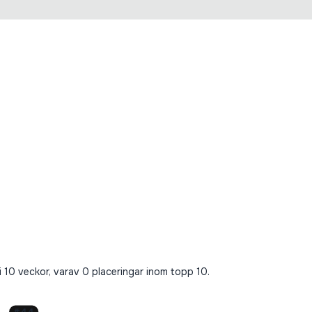
 10 veckor, varav 0 placeringar inom topp 10.
#
44