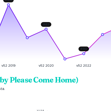
#
67
#
90
v52 2019
v52 2020
v52 2022
aby Please Come Home)
sta.
VISA →