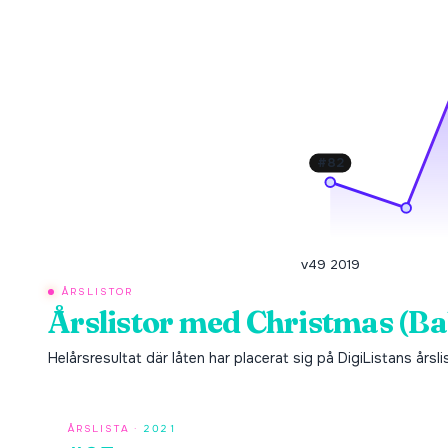
#
82
v49 2019
ÅRSLISTOR
Årslistor med
Christmas (B
Helårsresultat där låten har placerat sig på DigiListans årsli
ÅRSLISTA ·
2021