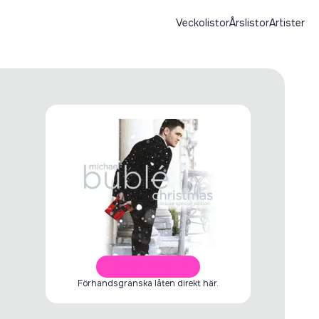
Veckolistor
Årslistor
Artister
ÖPPNA I SPOTIFY
Förhandsgranska låten direkt här.