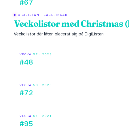
#67
DIGILISTAN-PLACERINGAR
Veckolistor med
Christmas 
Veckolistor där låten placerat sig på DigiListan.
VECKA
52
·
2023
#48
VECKA
50
·
2023
#72
VECKA
51
·
2021
#95