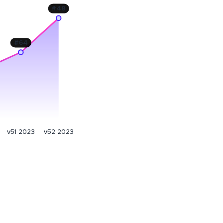
#
48
#
64
v51 2023
v52 2023