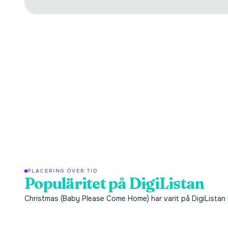
PLACERING ÖVER TID
Populäritet på DigiListan
Christmas (Baby Please Come Home) har varit på DigiListan i