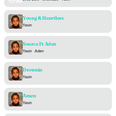
Young & Heartless
Yasin
Source Ft Aden
Yasin
·
Aden
Drownin
Yasin
Amen
Yasin