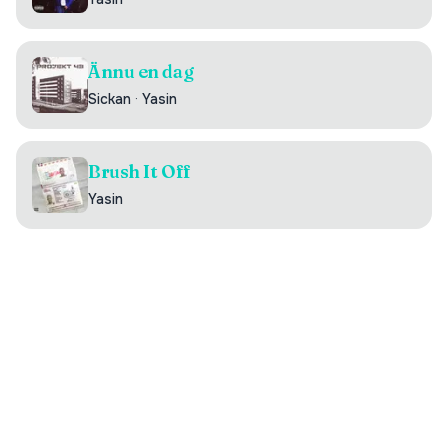
Ännu en dag
Sickan
·
Yasin
Brush It Off
Yasin