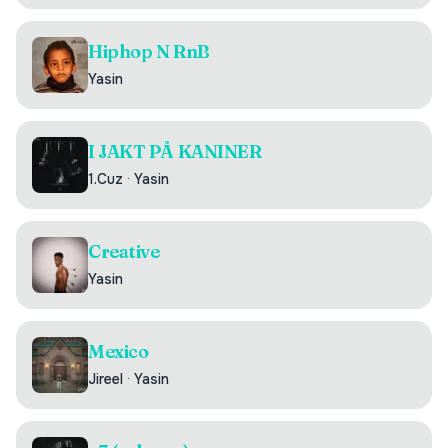
Hiphop N RnB
Yasin
I JAKT PÅ KANINER
1.Cuz
·
Yasin
Creative
Yasin
Mexico
Jireel
·
Yasin