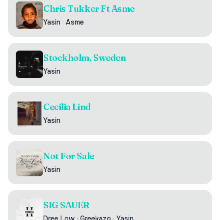
Chris Tukker Ft Asme
Yasin
·
Asme
Stockholm, Sweden
Yasin
Cecilia Lind
Yasin
Not For Sale
Yasin
SIG SAUER
Dree Low
·
Greekazo
·
Yasin