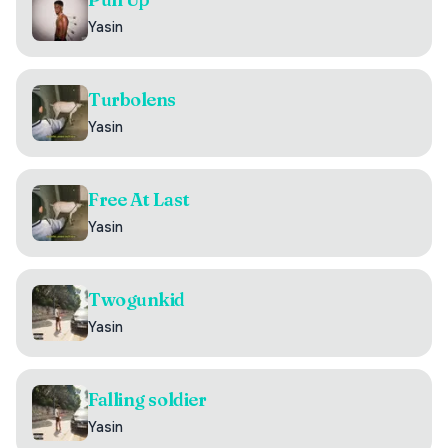
Yasin
Turbolens
Yasin
Free At Last
Yasin
Twogunkid
Yasin
Falling soldier
Yasin