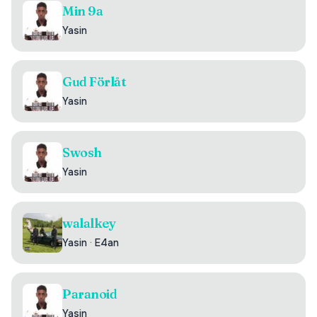
Min 9a
Yasin
Gud Förlåt
Yasin
Swosh
Yasin
walalkey
Yasin
·
E4an
Paranoid
Yasin