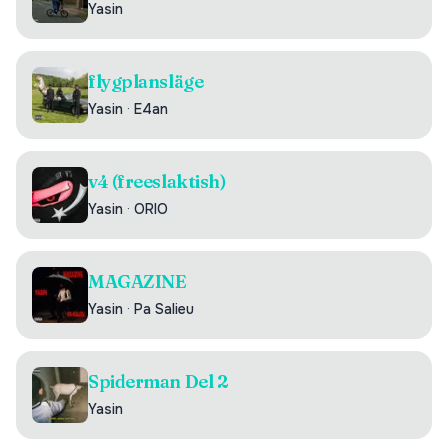
Yasin
flygplansläge
Yasin
·
E4an
v4 (freeslaktish)
Yasin
·
ORIO
MAGAZINE
Yasin
·
Pa Salieu
Spiderman Del 2
Yasin