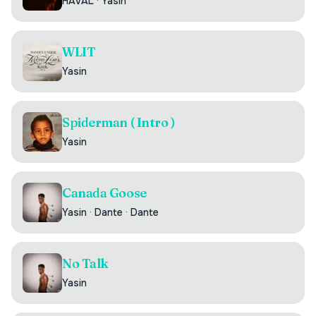
HAVAL
·
Yasin
WLIT
Yasin
Spiderman ( Intro )
Yasin
Canada Goose
Yasin
·
Dante
·
Dante
No Talk
Yasin