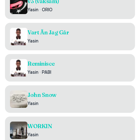
v3 (vaksam)
Yasin
·
ORIO
Vart Än Jag Går
Yasin
Reminisce
Yasin
·
PABI
John Snow
Yasin
WORKIN
Yasin