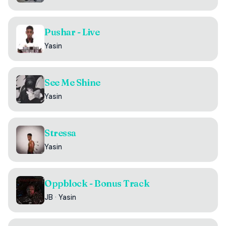
Pushar - Live
Yasin
See Me Shine
Yasin
Stressa
Yasin
Oppblock - Bonus Track
JB
·
Yasin