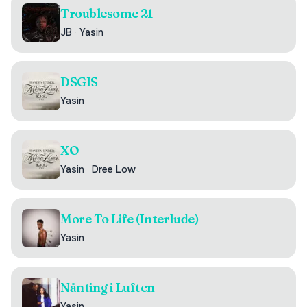
Troublesome 21
JB
·
Yasin
DSGIS
Yasin
XO
Yasin
·
Dree Low
More To Life (Interlude)
Yasin
Nånting i Luften
Yasin