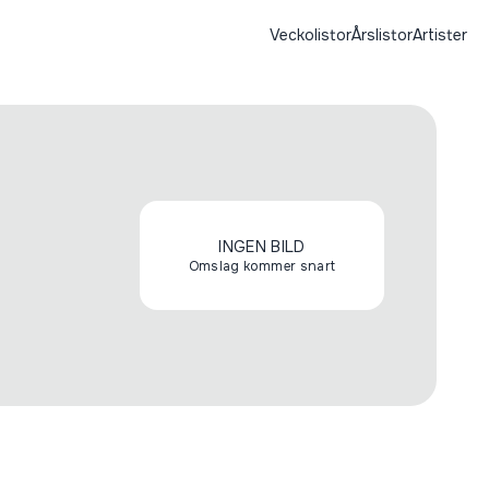
Veckolistor
Årslistor
Artister
INGEN BILD
Omslag kommer snart