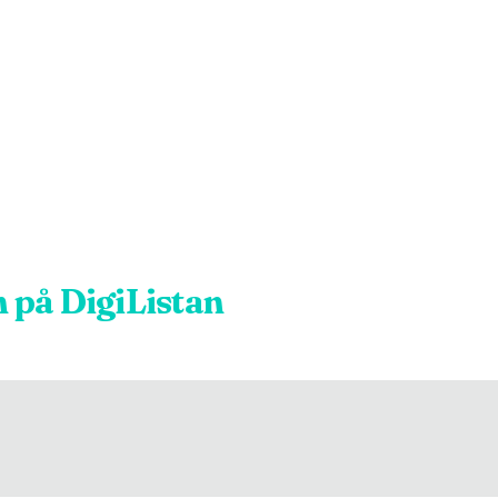
n
på DigiListan