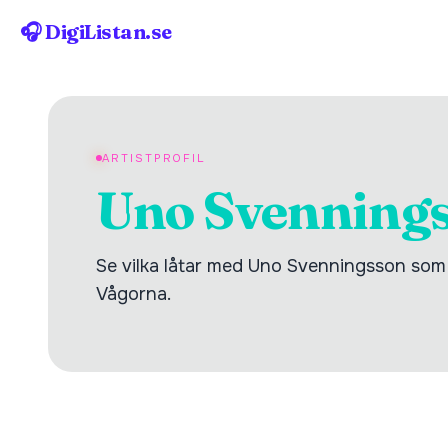
🎧 DigiListan.se
ARTISTPROFIL
Uno Svenning
Se vilka låtar med Uno Svenningsson som h
Vågorna.