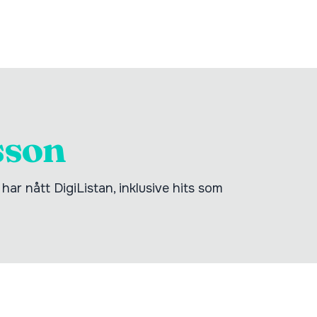
sson
ar nått DigiListan, inklusive hits som