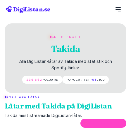
🎧 DigiListan.se
ARTISTPROFIL
Takida
Alla DigiListan-låtar av Takida med statistik och
Spotify-länkar.
236 662
FÖLJARE
POPULARITET ·
61
/100
POPULÄRA LÅTAR
Låtar med
Takida
på DigiListan
Takida
mest streamade DigiListan-låtar.
ÖPPNA PÅ SPOTIFY