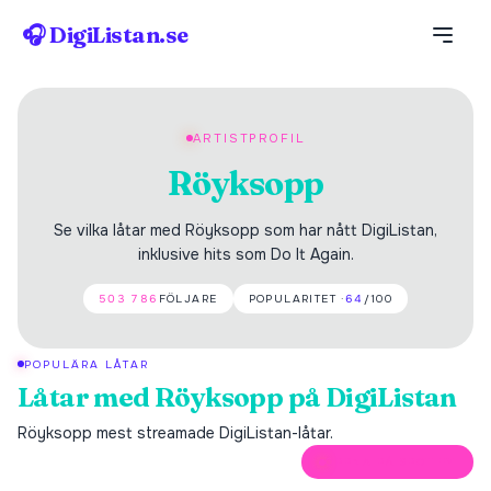
🎧 DigiListan.se
ARTISTPROFIL
Röyksopp
Se vilka låtar med Röyksopp som har nått DigiListan,
inklusive hits som Do It Again.
503 786
FÖLJARE
POPULARITET ·
64
/100
POPULÄRA LÅTAR
Låtar med
Röyksopp
på DigiListan
Röyksopp
mest streamade DigiListan-låtar.
ÖPPNA PÅ SPOTIFY