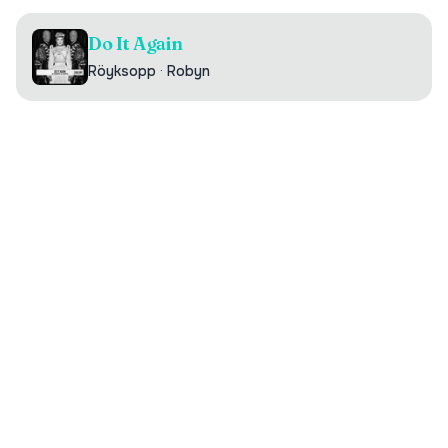
Do It Again
Röyksopp
·
Robyn