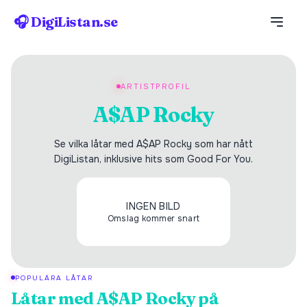
🎧 DigiListan.se
ARTISTPROFIL
A$AP Rocky
Se vilka låtar med A$AP Rocky som har nått
DigiListan, inklusive hits som Good For You.
INGEN BILD
Omslag kommer snart
POPULÄRA LÅTAR
Låtar med
A$AP Rocky
på