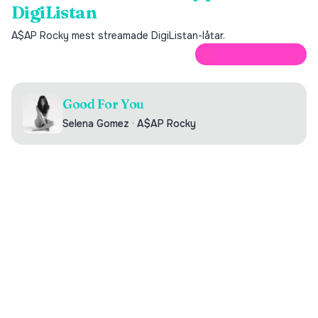
DigiListan
A$AP Rocky
mest streamade DigiListan-låtar.
ÖPPNA PÅ SPOTIFY
Good For You
Selena Gomez
·
A$AP Rocky