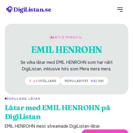
🎧 DigiListan.se
ARTISTPROFIL
EMIL HENROHN
Se vilka låtar med EMIL HENROHN som har nått
DigiListan, inklusive hits som Mera mera mera.
5 448
FÖLJARE
POPULARITET ·
48
/100
POPULÄRA LÅTAR
Låtar med
EMIL HENROHN
på
DigiListan
EMIL HENROHN
mest streamade DigiListan-låtar.