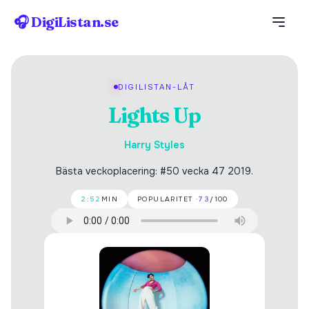
🎧 DigiListan.se
DIGILISTAN-LÅT
Lights Up
Harry Styles
Bästa veckoplacering: #50 vecka 47 2019.
2:52
MIN
POPULARITET ·
73
/100