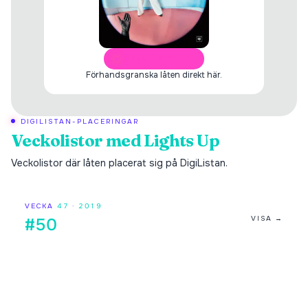
ÖPPNA I SPOTIFY
Förhandsgranska låten direkt här.
DIGILISTAN-PLACERINGAR
Veckolistor med
Lights Up
Veckolistor där låten placerat sig på DigiListan.
VECKA
47
·
2019
VISA →
#50