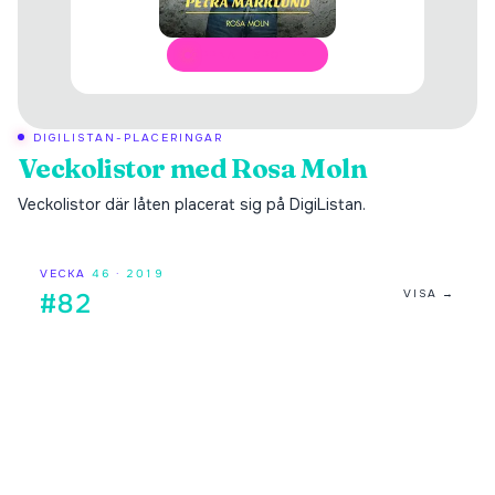
ÖPPNA I SPOTIFY
DIGILISTAN-PLACERINGAR
Veckolistor med
Rosa Moln
Veckolistor där låten placerat sig på DigiListan.
VECKA
46
·
2019
VISA →
#82