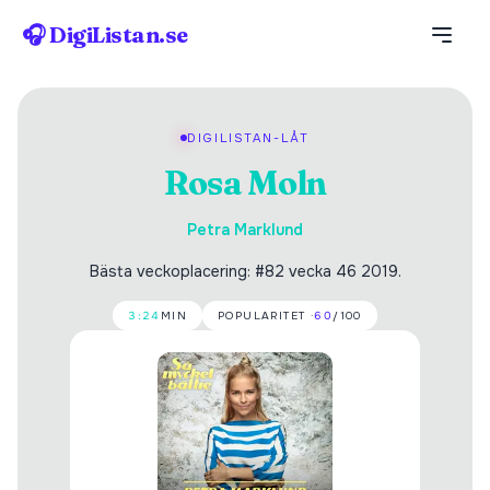
🎧 DigiListan.se
DIGILISTAN-LÅT
Rosa Moln
Petra Marklund
Bästa veckoplacering: #82 vecka 46 2019.
3:24
MIN
POPULARITET ·
60
/100