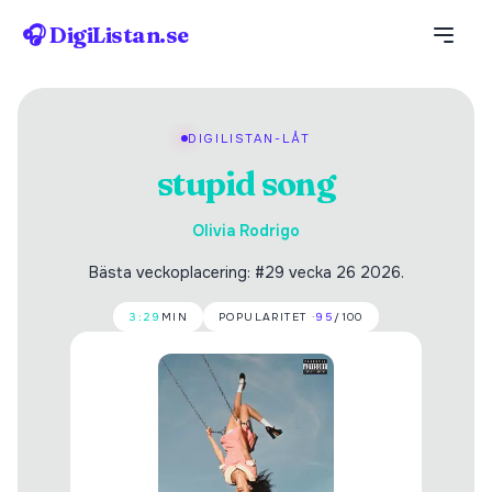
🎧 DigiListan.se
DIGILISTAN-LÅT
stupid song
Olivia Rodrigo
Bästa veckoplacering: #29 vecka 26 2026.
3:29
MIN
POPULARITET ·
95
/100