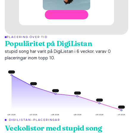
ÖPPNA I SPOTIFY
PLACERING ÖVER TID
Populäritet på DigiListan
stupid song har varit på DigiListan i 6 veckor, varav 0
placeringar inom topp 10.
#
29
#
34
#
37
#
38
#
41
#
44
v26 2026
v27 2026
v28 2026
v29 2026
v30 2026
v31 2026
DIGILISTAN-PLACERINGAR
Veckolistor med
stupid song