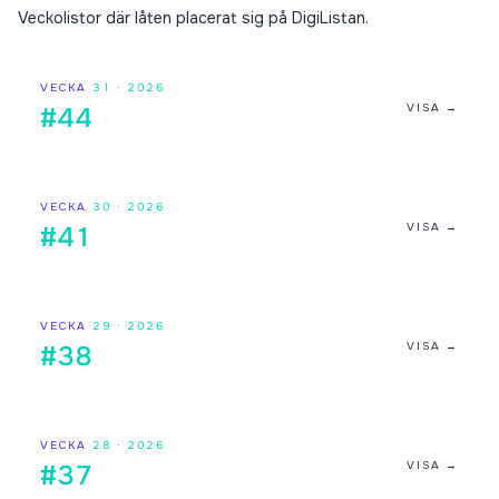
Veckolistor där låten placerat sig på DigiListan.
VECKA
31
·
2026
VISA →
#44
VECKA
30
·
2026
VISA →
#41
VECKA
29
·
2026
VISA →
#38
VECKA
28
·
2026
VISA →
#37