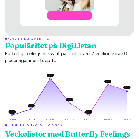
ÖPPNA I SPOTIFY
PLACERING ÖVER TID
Populäritet på DigiListan
Butterfly Feelings har varit på DigiListan i 7 veckor, varav 0
placeringar inom topp 10.
#
38
#
39
#
40
#
42
#
43
#
44
#
44
v25 2026
v26 2026
v27 2026
v28 2026
v29 2026
v30 2026
v31 2026
DIGILISTAN-PLACERINGAR
Veckolistor med
Butterfly Feelings