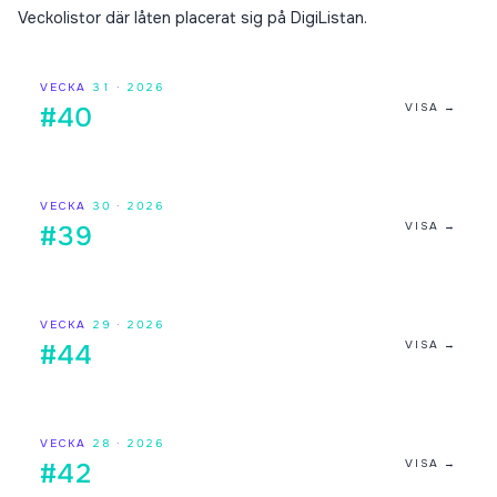
Veckolistor där låten placerat sig på DigiListan.
VECKA
31
·
2026
VISA →
#40
VECKA
30
·
2026
VISA →
#39
VECKA
29
·
2026
VISA →
#44
VECKA
28
·
2026
VISA →
#42