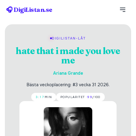
🎧 DigiListan.se
DIGILISTAN-LÅT
hate that i made you love
me
Ariana Grande
Bästa veckoplacering: #3 vecka 31 2026.
3:17
MIN
POPULARITET ·
99
/100