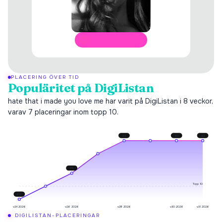
ÖPPNA I SPOTIFY
PLACERING ÖVER TID
Populäritet på DigiListan
hate that i made you love me har varit på DigiListan i 8 veckor,
varav 7 placeringar inom topp 10.
#
3
#
3
#
3
#
8
Topp 10
#
12
v24 2026
v26 2026
v28 2026
v30 2026
v31 2026
DIGILISTAN-PLACERINGAR