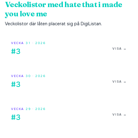
Veckolistor med
hate that i made
you love me
Veckolistor där låten placerat sig på DigiListan.
VECKA
31
·
2026
VISA →
#3
VECKA
30
·
2026
VISA →
#3
VECKA
29
·
2026
VISA →
#3