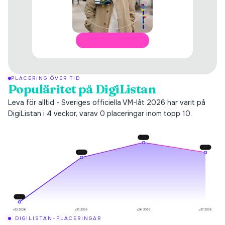
ÖPPNA I SPOTIFY
PLACERING ÖVER TID
Populäritet på DigiListan
Leva för alltid - Sveriges officiella VM-låt 2026 har varit på
DigiListan i 4 veckor, varav 0 placeringar inom topp 10.
#
11
#
17
#
20
#
47
v23 2026
v25 2026
v26 2026
v27 2026
DIGILISTAN-PLACERINGAR