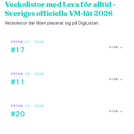
Veckolistor med
Leva för alltid -
Sveriges officiella VM-låt 2026
Veckolistor där låten placerat sig på DigiListan.
VECKA
27
·
2026
VISA →
#17
VECKA
26
·
2026
VISA →
#11
VECKA
25
·
2026
VISA →
#20