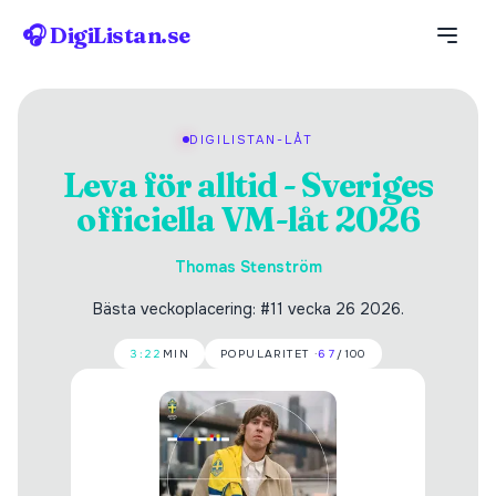
🎧 DigiListan.se
DIGILISTAN-LÅT
Leva för alltid - Sveriges
officiella VM-låt 2026
Thomas Stenström
Bästa veckoplacering: #11 vecka 26 2026.
3:22
MIN
POPULARITET ·
67
/100