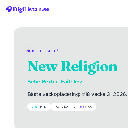
🎧 DigiListan.se
DIGILISTAN-LÅT
New Religion
Bebe Rexha
·
Faithless
Bästa veckoplacering: #18 vecka 31 2026.
2:54
MIN
POPULARITET ·
84
/100