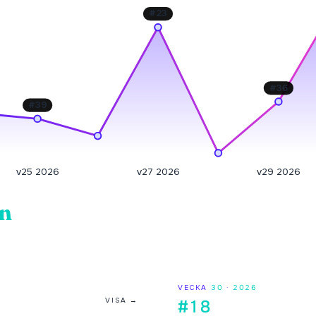
#
23
#
36
#
39
v25 2026
v27 2026
v29 2026
on
VECKA
30
·
2026
VISA →
#18