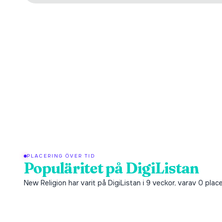
PLACERING ÖVER TID
Populäritet på DigiListan
New Religion har varit på DigiListan i 9 veckor, varav 0 plac