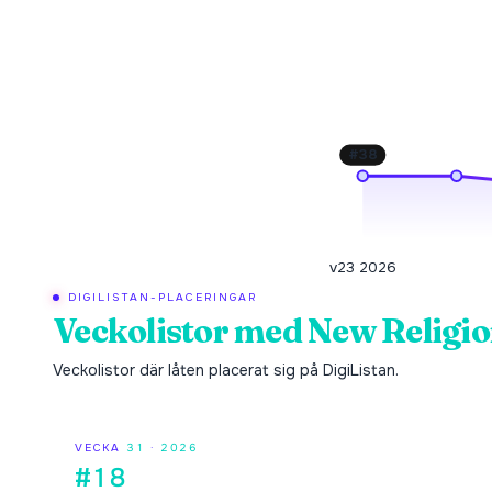
#
38
v23 2026
DIGILISTAN-PLACERINGAR
Veckolistor med
New Religi
Veckolistor där låten placerat sig på DigiListan.
VECKA
31
·
2026
#18