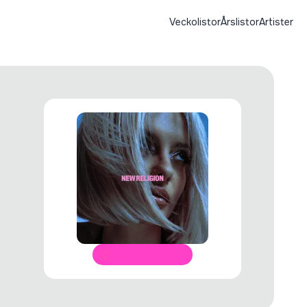
Veckolistor
Årslistor
Artister
ÖPPNA I SPOTIFY