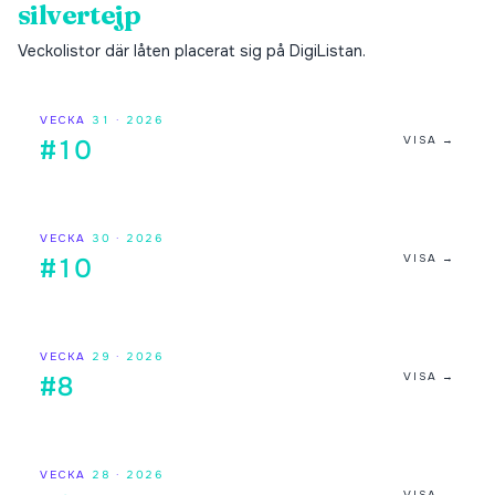
silvertejp
Veckolistor där låten placerat sig på DigiListan.
VECKA
31
·
2026
VISA →
#10
VECKA
30
·
2026
VISA →
#10
VECKA
29
·
2026
VISA →
#8
VECKA
28
·
2026
VISA →