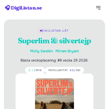
🎧 DigiListan.se
DIGILISTAN-LÅT
Superlim & silvertejp
Molly Sandén
·
Miriam Bryant
Bästa veckoplacering: #8 vecka 29 2026.
3:13
MIN
POPULARITET ·
65
/100