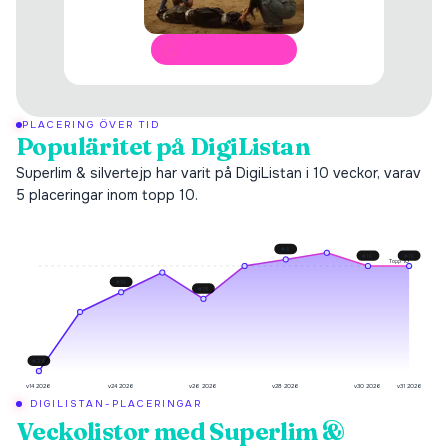
ÖPPNA I SPOTIFY
PLACERING ÖVER TID
Populäritet på DigiListan
Superlim & silvertejp har varit på DigiListan i 10 veckor, varav
5 placeringar inom topp 10.
#
9
#
10
#
10
Topp 10
#
14
#
15
#
26
v14 2026
v24 2026
v26 2026
v28 2026
v30 2026
v31 2026
DIGILISTAN-PLACERINGAR
Veckolistor med
Superlim &