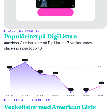
ÖPPNA I SPOTIFY
PLACERING ÖVER TID
Populäritet på DigiListan
American Girls har varit på DigiListan i 7 veckor, varav 1
placering inom topp 10.
#
3
Topp 10
#
13
#
19
#
21
#
35
#
44
#
44
v22 2026
v22 2026
v23 2026
v24 2026
v26 2026
v28 2026
v31 2026
DIGILISTAN-PLACERINGAR
Veckolistor med
American Girls