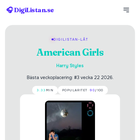
🎧 DigiListan.se
DIGILISTAN-LÅT
American Girls
Harry Styles
Bästa veckoplacering: #3 vecka 22 2026.
3:33
MIN
POPULARITET ·
90
/100