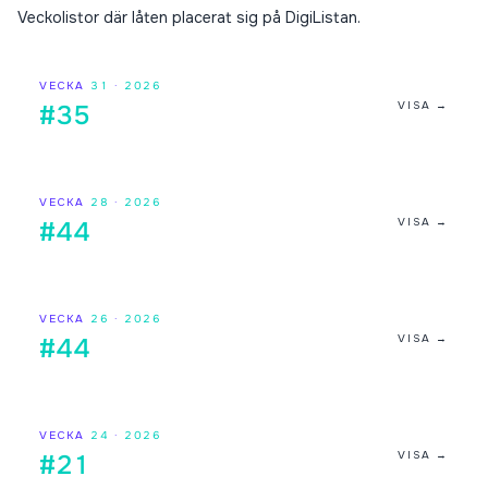
Veckolistor där låten placerat sig på DigiListan.
VECKA
31
·
2026
VISA →
#35
VECKA
28
·
2026
VISA →
#44
VECKA
26
·
2026
VISA →
#44
VECKA
24
·
2026
VISA →
#21