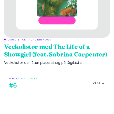
ÖPPNA I SPOTIFY
DIGILISTAN-PLACERINGAR
Veckolistor med
The Life of a
Showgirl (feat. Sabrina Carpenter)
Veckolistor där låten placerat sig på DigiListan.
VECKA
41
·
2025
VISA →
#6